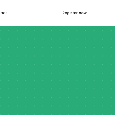
tact
Register now