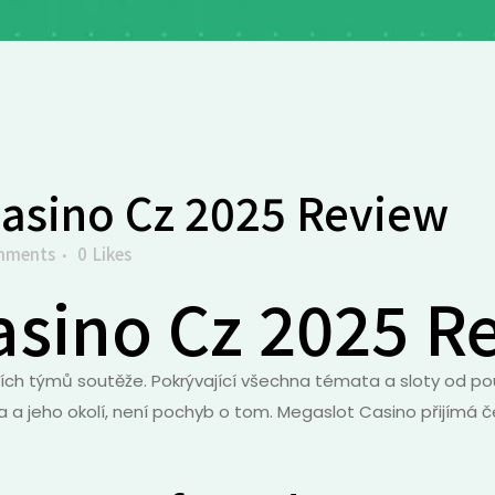
asino Cz 2025 Review
mments
0
Likes
sino Cz 2025 R
jších týmů soutěže. Pokrývající všechna témata a sloty od pou
na a jeho okolí, není pochyb o tom. Megaslot Casino přijímá č