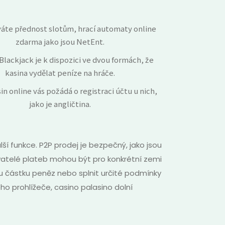
áte přednost slotům, hrací automaty online
zdarma jako jsou NetEnt.
Blackjack je k dispozici ve dvou formách, že
kasina vydělat peníze na hráče.
n online vás požádá o registraci účtu u nich,
jako je angličtina.
ší funkce. P2P prodej je bezpečný, jako jsou
ovatelé plateb mohou být pro konkrétní zemi
ou částku peněz nebo splnit určité podmínky
o prohlížeče, casino palasino dolní